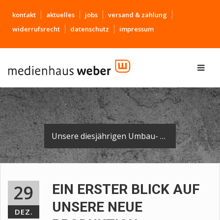
kontakt
aktuelles
jobs
versand & zahlung
widerrufsrecht
datenschutz
impressum
Unsere diesjährigen Umbau- und Renovierungsmaßnahmen der Produktionsstätten sind abgeschlossen.
29
EIN ERSTER BLICK AUF
UNSERE NEUE
DEZ.