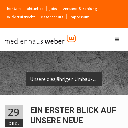
kontakt
aktuelles
jobs
versand & zahlung
widerrufsrecht
datenschutz
impressum
Unsere diesjährigen Umbau- und Renovierungsmaßnahmen der Produktionsstätten sind abgeschlossen.
29
EIN ERSTER BLICK AUF
UNSERE NEUE
DEZ.