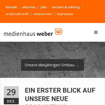
kontakt
aktuelles
jobs
versand & zahlung
widerrufsrecht
datenschutz
impressum
Unsere diesjährigen Umbau- und Renovierungsmaßnahmen der Produktionsstätten sind abgeschlossen.
29
EIN ERSTER BLICK AUF
UNSERE NEUE
DEZ.