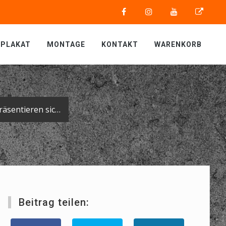
PLAKAT
MONTAGE
KONTAKT
WARENKORB
Drei auf einen Streich: die Neuankömmlinge in der Flotte der Firma Spohn präsentieren sich im schicken, einheitlichen Look.
Beitrag teilen: