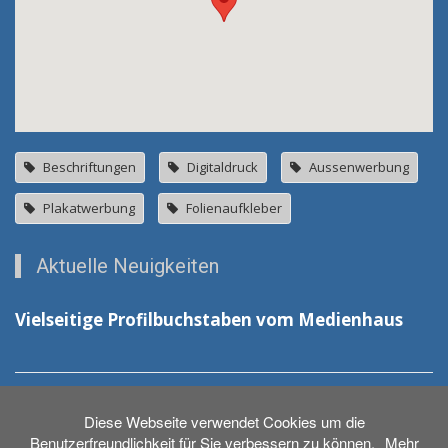
Beschriftungen
Digitaldruck
Aussenwerbung
Plakatwerbung
Folienaufkleber
Aktuelle Neuigkeiten
Vielseitige Profilbuchstaben vom Medienhaus
Neue Schilder für das DRK in Laupheim
Diese Webseite verwendet Cookies um die
Benutzerfreundlichkeit für Sie verbessern zu können.
Mehr