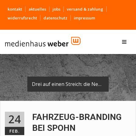
kontakt
aktuelles
jobs
versand & zahlung
widerrufsrecht
datenschutz
impressum
Drei auf einen Streich: die Neuankömmlinge in der Flotte der Firma Spohn präsentieren sich im schicken, einheitlichen Look.
24
FAHRZEUG-BRANDING
BEI SPOHN
FEB.