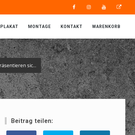
PLAKAT
MONTAGE
KONTAKT
WARENKORB
Drei auf einen Streich: die Neuankömmlinge in der Flotte der Firma Spohn präsentieren sich im schicken, einheitlichen Look.
Beitrag teilen: