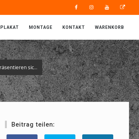
PLAKAT
MONTAGE
KONTAKT
WARENKORB
Drei auf einen Streich: die Neuankömmlinge in der Flotte der Firma Spohn präsentieren sich im schicken, einheitlichen Look.
Beitrag teilen: