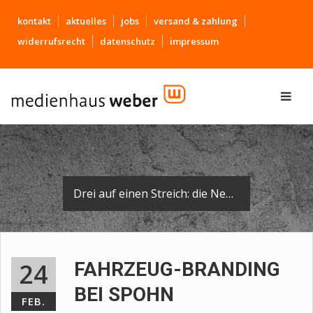
kontakt
aktuelles
jobs
versand & zahlung
widerrufsrecht
datenschutz
impressum
Drei auf einen Streich: die Neuankömmlinge in der Flotte der Firma Spohn präsentieren sich im schicken, einheitlichen Look.
24
FAHRZEUG-BRANDING
BEI SPOHN
FEB.