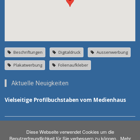
Beschriftungen
Digitaldruck
Aussenwerbung
Plakatwerbung
Folienaufkleber
Aktuelle Neuigkeiten
Vielseitige Profilbuchstaben vom Medienhaus
Neue Schilder für das DRK in Laupheim
Diese Webseite verwendet Cookies um die
Benutzerfreundlichkeit für Sie verbessern zu können.
Mehr