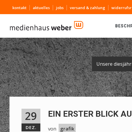
kontakt
aktuelles
jobs
versand & zahlung
widerrufsr
BESCH
29
EIN ERSTER BLICK A
DEZ.
von
grafik