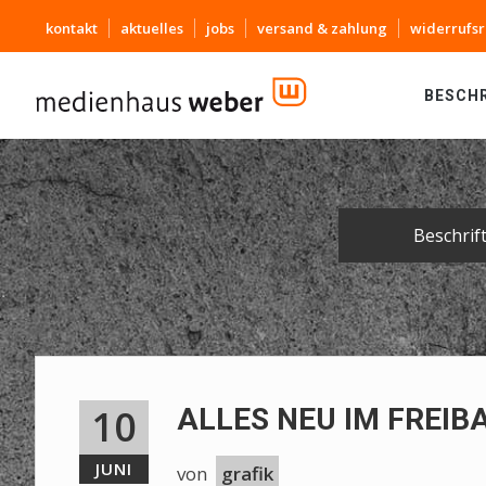
kontakt
aktuelles
jobs
versand & zahlung
widerrufsr
BESCH
Beschrif
10
ALLES NEU IM FREIB
JUNI
von
grafik