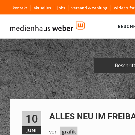
kontakt
aktuelles
jobs
versand & zahlung
widerrufsr
BESCH
Beschrif
10
ALLES NEU IM FREIB
JUNI
von
grafik