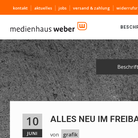
kontakt
aktuelles
jobs
versand & zahlung
widerrufsr
BESCH
Beschrif
10
ALLES NEU IM FREIB
JUNI
von
grafik