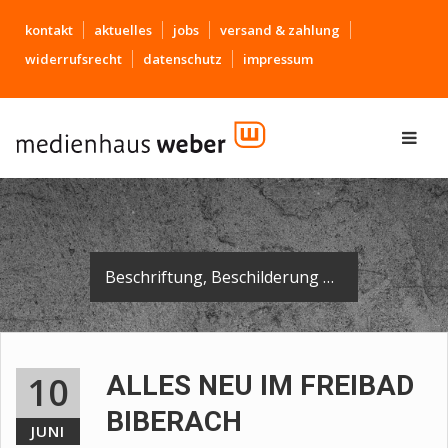
kontakt
aktuelles
jobs
versand & zahlung
widerrufsrecht
datenschutz
impressum
Beschriftung, Beschilderung und Leitsystem für das neue Freibad in Biberach.
10
ALLES NEU IM FREIBAD
BIBERACH
JUNI