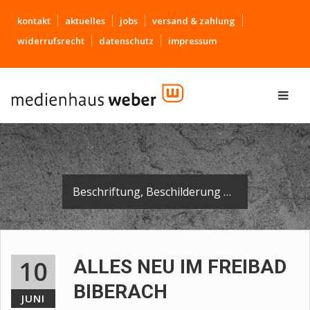
kontakt
aktuelles
jobs
versand & zahlung
widerrufsrecht
datenschutz
impressum
Beschriftung, Beschilderung und Leitsystem für das neue Freibad in Biberach.
10
ALLES NEU IM FREIBAD
BIBERACH
JUNI