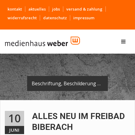
kontakt
aktuelles
jobs
versand & zahlung
widerrufsrecht
datenschutz
impressum
Beschriftung, Beschilderung und Leitsystem für das neue Freibad in Biberach.
10
ALLES NEU IM FREIBAD
BIBERACH
JUNI