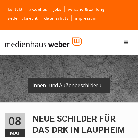
kontakt
aktuelles
jobs
versand & zahlung
widerrufsrecht
datenschutz
impressum
Innen- und Außenbeschilderung der Rettungswache.
08
NEUE SCHILDER FÜR
DAS DRK IN LAUPHEIM
MAI