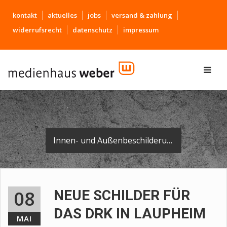
kontakt
aktuelles
jobs
versand & zahlung
widerrufsrecht
datenschutz
impressum
Innen- und Außenbeschilderung der Rettungswache.
08
NEUE SCHILDER FÜR
DAS DRK IN LAUPHEIM
MAI