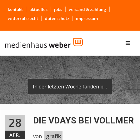
kontakt
aktuelles
jobs
versand & zahlung
widerrufsrecht
datenschutz
impressum
In der letzten Woche fanden bei der Vollmer Group in Biberach die lang erwarteten VDays statt. Mit dabei: Eventbeschriftung aus dem Medienhaus.
28
DIE VDAYS BEI VOLLMER
APR.
von
grafik