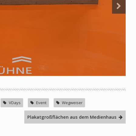
VDays
Event
Wegweiser
Plakatgroßflächen aus dem Medienhaus