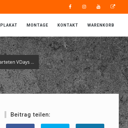
PLAKAT
MONTAGE
KONTAKT
WARENKORB
In der letzten Woche fanden bei der Vollmer Group in Biberach die lang erwarteten VDays statt. Mit dabei: Eventbeschriftung aus dem Medienhaus.
Beitrag teilen: