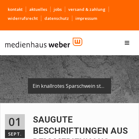
kontakt
aktuelles
jobs
versand & zahlung
widerrufsrecht
datenschutz
impressum
Ein knallrotes Sparschwein steht im Foyer der Sparkassen-Hauptstelle in Biberach - ganz neu beklebt mit Logo und Slogan.
01
SAUGUTE
BESCHRIFTUNGEN AUS
SEPT.