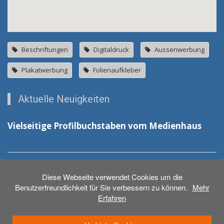
Beschriftungen
Digitaldruck
Aussenwerbung
Plakatwerbung
Folienaufkleber
Aktuelle Neuigkeiten
Vielseitige Profilbuchstaben vom Medienhaus
Neue Schilder für das DRK in Laupheim
Diese Webseite verwendet Cookies um die
Benutzerfreundlichkeit für Sie verbessern zu können.
Mehr
Erfahren