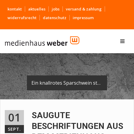
kontakt
aktuelles
jobs
versand & zahlung
widerrufsrecht
datenschutz
impressum
Ein knallrotes Sparschwein steht im Foyer der Sparkassen-Hauptstelle in Biberach - ganz neu beklebt mit Logo und Slogan.
01
SAUGUTE
BESCHRIFTUNGEN AUS
SEPT.