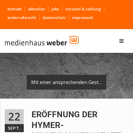
kontakt
aktuelles
jobs
versand & zahlung
widerrufsrecht
datenschutz
impressum
Mit einer ansprechenden Gestaltung lädt sie Autofans, Nostalgiker und Neugierige jeden Alters zur Besichtigung ein.
22
ERÖFFNUNG DER
HYMER-
SEPT.