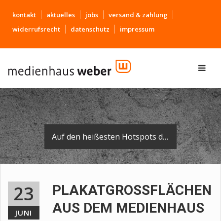
kontakt
aktuelles
jobs
versand & zahlung
widerrufsrecht
datenschutz
impressum
Auf den heißesten Hotspots der Region finden Sie das Medienhaus-Logo wieder - auf dem Fuß unserer Plakatflächen.
23
PLAKATGROSSFLÄCHEN A
US DEM MEDIENHAUS
JUNI