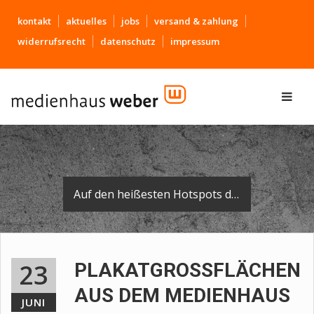
kontakt
aktuelles
jobs
versand & zahlung
widerrufsrecht
datenschutz
impressum
Auf den heißesten Hotspots der Region finden Sie das Medienhaus-Logo wieder - auf dem Fuß unserer Plakatflächen.
23
PLAKATGROSSFLÄCHEN A
US DEM MEDIENHAUS
JUNI