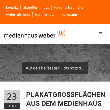
kontakt
aktuelles
jobs
versand & zahlung
widerrufsrecht
datenschutz
impressum
Auf den heißesten Hotspots der Region finden Sie das Medienhaus-Logo wieder - auf dem Fuß unserer Plakatflächen.
23
PLAKATGROSSFLÄCHEN A
US DEM MEDIENHAUS
JUNI