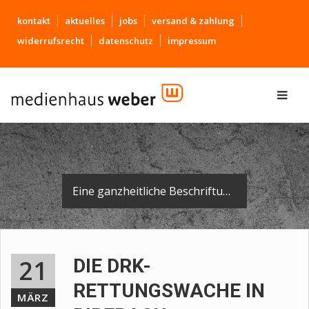
kontakt
aktuelles
jobs
versand & zahlung
widerrufsrecht
datenschutz
impressum
Eine ganzheitliche Beschriftung für das neue DRK-Gebäude in Biberach.
21
DIE DRK-
RETTUNGSWACHE IN
MÄRZ