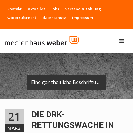
kontakt
aktuelles
jobs
versand & zahlung
widerrufsrecht
datenschutz
impressum
Eine ganzheitliche Beschriftung für das neue DRK-Gebäude in Biberach.
21
DIE DRK-
RETTUNGSWACHE IN
MÄRZ