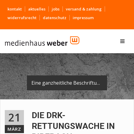
kontakt
aktuelles
jobs
versand & zahlung
widerrufsrecht
datenschutz
impressum
Eine ganzheitliche Beschriftung für das neue DRK-Gebäude in Biberach.
21
DIE DRK-
RETTUNGSWACHE IN
MÄRZ