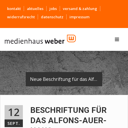
kontakt
aktuelles
jobs
versand & zahlung
widerrufsrecht
datenschutz
impressum
Neue Beschriftung für das Alfons-Auer-Haus in Biberach.
12
BESCHRIFTUNG FÜR
DAS ALFONS-AUER-
SEPT.