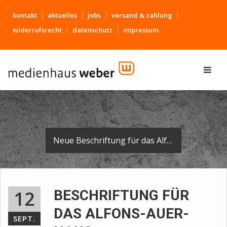
kontakt
aktuelles
jobs
versand & zahlung
widerrufsrecht
datenschutz
impressum
Neue Beschriftung für das Alfons-Auer-Haus in Biberach.
12
BESCHRIFTUNG FÜR
DAS ALFONS-AUER-
SEPT.