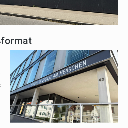
ßformat
t
t
n