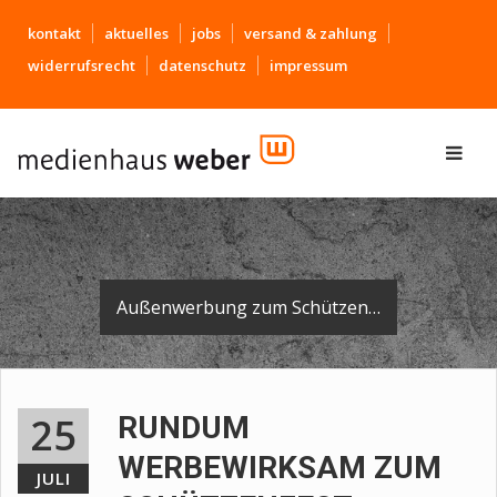
kontakt
aktuelles
jobs
versand & zahlung
widerrufsrecht
datenschutz
impressum
Außenwerbung zum Schützenfest auf den KARUSO-Fahrradgaragen.
25
RUNDUM
WERBEWIRKSAM ZUM
JULI