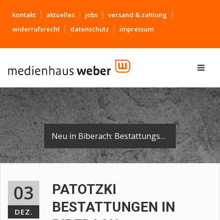
kontakt
aktuelles
jobs
versand & zahlung
widerrufsrecht
datenschutz
impressum
Neu in Biberach: Bestattungshaus Patotzki
03
PATOTZKI
BESTATTUNGEN IN
DEZ.