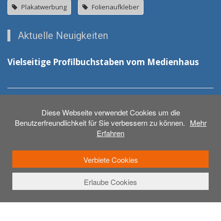
Plakatwerbung
Folienaufkleber
Aktuelle Neuigkeiten
Vielseitige Profilbuchstaben vom Medienhaus
Neue Schilder für das DRK in Laupheim
Diese Webseite verwendet Cookies um die
Benutzerfreundlichkeit für Sie verbessern zu können.
Mehr
Erfahren
Verbiete Cookies
Erlaube Cookies
© 2026 - Medienhaus Weber GmbH
Anmelden
Beschriftungen
Druck & Werbetechnik
3D-Druck
Plakat
Montage
Kontakt