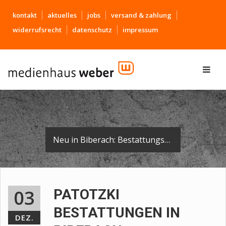
kontakt
aktuelles
jobs
versand & zahlung
widerrufsrecht
datenschutz
impressum
Neu in Biberach: Bestattungshaus Patotzki
03
PATOTZKI
BESTATTUNGEN IN
DEZ.