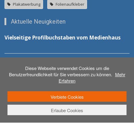
Plakatwerbung
Folienaufkleber
Aktuelle Neuigkeiten
Vielseitige Profilbuchstaben vom Medienhaus
Neue Schilder für das DRK in Laupheim
Diese Webseite verwendet Cookies um die
Benutzerfreundlichkeit für Sie verbessern zu können.
Mehr
Erfahren
Verbiete Cookies
Erlaube Cookies
© 2026 - Medienhaus Weber GmbH
Anmelden
Beschriftungen
Druck & Werbetechnik
3D-Druck
Plakat
Montage
Kontakt