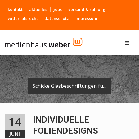
kontakt
aktuelles
jobs
versand & zahlung
widerrufsrecht
datenschutz
impressum
Schicke Glasbeschriftungen für die Gemeinde Schemmerhofen.
14
INDIVIDUELLE
FOLIENDESIGNS
JUNI