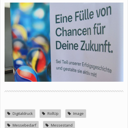
Digitaldruck
RollUp
Image
Messebedarf
Messestand