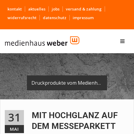
kontakt
aktuelles
jobs
versand & zahlung
widerrufsrecht
datenschutz
impressum
Druckprodukte vom Medienhaus für einen begeisternden Messeauftritt
31
MIT HOCHGLANZ AUF
DEM MESSEPARKETT
MAI