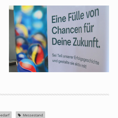
e
edarf
Messestand