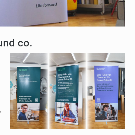
und co.
m