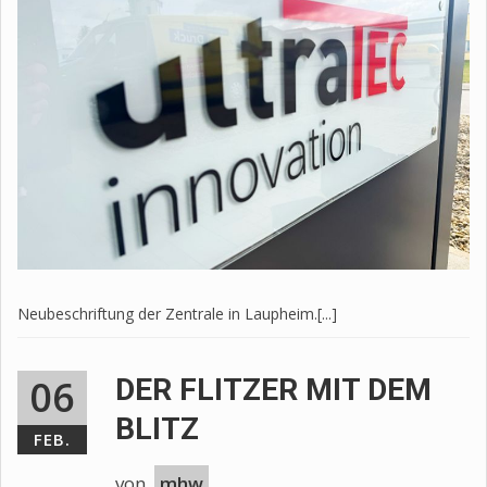
Neubeschriftung der Zentrale in Laupheim.[...]
06
DER FLITZER MIT DEM
BLITZ
FEB.
von
mhw