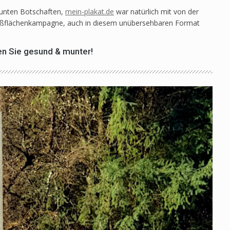
 bunten Botschaften,
mein-plakat.de
war natürlich mit von der
oßflächenkampagne, auch in diesem unübersehbaren Format
en Sie gesund & munter!