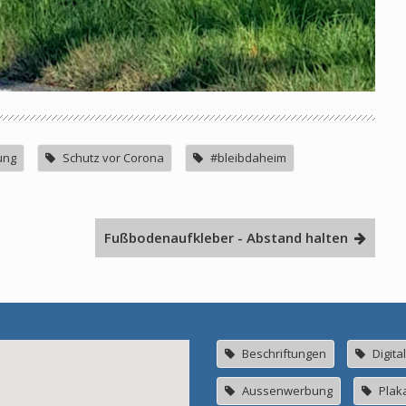
ung
Schutz vor Corona
#bleibdaheim
Fußbodenaufkleber - Abstand halten
Beschriftungen
Digita
Aussenwerbung
Plak