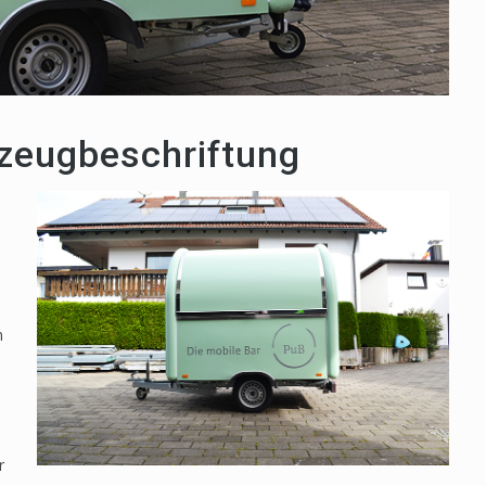
rzeugbeschriftung
n
r