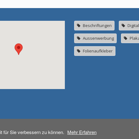
Beschriftungen
Digita
Aussenwerbung
Plak
Folienaufkleber
t für Sie verbessern zu können.
Mehr Erfahren
Beschriftungen
Druck & Werbetechnik
3D-