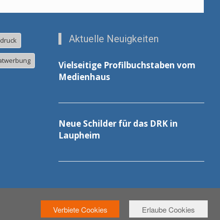
Aktuelle Neuigkeiten
ldruck
atwerbung
Vielseitige Profilbuchstaben vom
Medienhaus
Neue Schilder für das DRK in
Laupheim
Verbiete Cookies
Erlaube Cookies
Druck
Plakat
Montage
Kontakt
Warenkorb