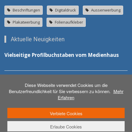
Beschriftungen
Digitaldruck
Aussenwerbung
Plakatwerbung
Folienaufkleber
Aktuelle Neuigkeiten
Vielseitige Profilbuchstaben vom Medienhaus
Neue Schilder für das DRK in Laupheim
Diese Webseite verwendet Cookies um die
Benutzerfreundlichkeit für Sie verbessern zu können.
Mehr
Erfahren
Verbiete Cookies
Erlaube Cookies
© 2026 - Medienhaus Weber GmbH
Anmelden