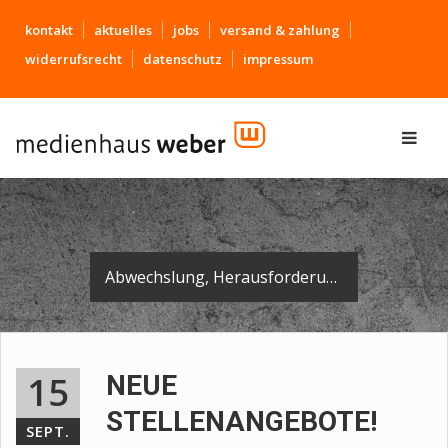
kontakt
aktuelles
jobs
versand & zahlung
widerrufsrecht
datenschutz
impressum
Abwechslung, Herausforderungen, namehafte Kunden und ein tolles Team erwarten Sie. Zur Verstärkung sucht das Medienhaus Weber engagierte Persönlichkeiten.
15
NEUE
STELLENANGEBOTE!
SEPT.